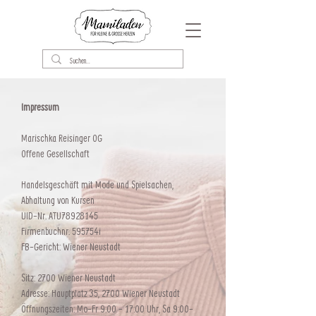
Impressum
Marischka Reisinger OG
Offene Gesellschaft
Handelsgeschäft mit Mode und Spielsachen,
Abhaltung von Kursen
UID-Nr. ATU78928145
Firmenbuchnr. 595754i
FB-Gericht: Wiener Neustadt
Sitz: 2700 Wiener Neustadt
Adresse: Hauptplatz 35, 2700 Wiener Neustadt
Öffnungszeiten: Mo-Fr 9:00 - 17:00 Uhr, Sa 9:00-