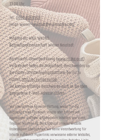
13:00 Uhr
Tel.:
0660 8069509
Email:
wiener-neustadt@mamiladen.com
Mitglied der WKO, WKONÖ
Bezirkshauptmannschaft Wiener Neustadt
Berufsrecht: Gewerbeordnung (
www.ris.bka.gv.at
)
Verbraucher haben die Möglichkeit, Beschwerden an
die Online-Streitbeilegungsplattform der EU zu
richten:
http://ec.europa.eu/odr
.
Sie können allfällige Beschwerde auch an die oben
angegebene E-Mail-Adresse richten.
Wir übernehmen keinerlei Haftung, weder für die
Richtigkeit, noch für deren Inhalte oder Freiheit von
aggressiven und/oder schädigenden Inhalten, wie Viren,
Trojaner, Würmer etc. der Links auf unserer Website.
Insbesondere übernehmen wir keine Verantwortung für
Inhalte auf durch Hyperlinks verwiesene externe Websites,