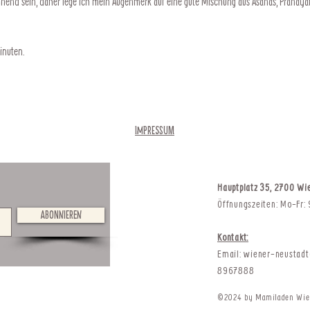
end sein, daher lege ich mein Augenmerk auf eine gute Mischung aus Asanas, Pranaya
inuten.
Impressum
Hauptplatz 35, 2700 Wi
Öffnungszeiten: Mo-Fr:
Abonnieren
Kontakt:
Email:
wiener-neustad
8967888
©2024 by Mamiladen Wien