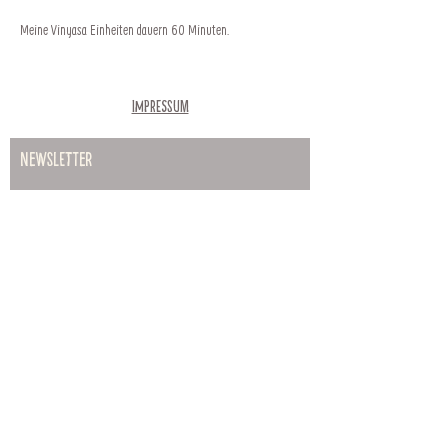
Meine Vinyasa Einheiten dauern 60 Minuten.
Kosten:
1 Einheit 12 Euro
Impressum
10er Block - 135 Euro
Kursleiterin:
Lisa Biribauer
Newsletter
HIER ANMELDEN
Abonnieren
Hauptplatz 35, 2700 Wiener
Neustadt
Öffnungszeiten: Mo-Fr: 9:00-17:00
Uhr Sa: 9:00-13:00 Uhr