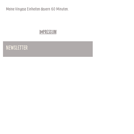
Meine Vinyasa Einheiten dauern 60 Minuten.
Kosten:
1 Einheit 12 Euro
Impressum
10er Block - 135 Euro
Kursleiterin:
Lisa Biribauer
Newsletter
HIER ANMELDEN
Abonnieren
Hauptplatz 35, 2700 Wiener
Neustadt
Öffnungszeiten: Mo-Fr: 9:00-17:00
Uhr Sa: 9:00-13:00 Uhr