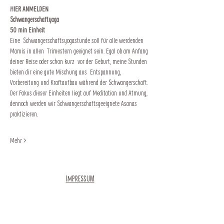
HIER ANMELDEN
Schwangerschaftyoga
50 min Einheit
Eine  Schwangerschaftsyogastunde soll für alle werdenden 
Mamis in allen  Trimestern geeignet sein. Egal ob am Anfang 
deiner Reise oder schon kurz  vor der Geburt, meine Stunden 
bieten dir eine gute Mischung aus  Entspannung, 
Vorbereitung und Kraftaufbau während der Schwangerschaft.
Der Fokus dieser Einheiten liegt auf Meditation und Atmung, 
dennoch werden wir Schwangerschaftsgeeignete Asanas 
praktizieren.
Mehr >
Impressum
Newsletter