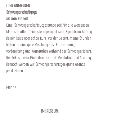
HIER ANMELDEN
Schwangerschaftyoga
50 min Einheit
Eine  Schwangerschaftsyogastunde soll für alle werdenden 
Mamis in allen  Trimestern geeignet sein. Egal ob am Anfang 
deiner Reise oder schon kurz  vor der Geburt, meine Stunden 
bieten dir eine gute Mischung aus  Entspannung, 
Vorbereitung und Kraftaufbau während der Schwangerschaft.
Der Fokus dieser Einheiten liegt auf Meditation und Atmung, 
dennoch werden wir Schwangerschaftsgeeignete Asanas 
praktizieren.
Mehr >
Impressum
Newsletter