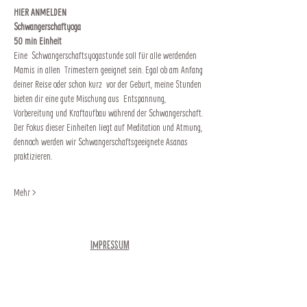
HIER ANMELDEN
Schwangerschaftyoga
50 min Einheit
Eine  Schwangerschaftsyogastunde soll für alle werdenden 
Mamis in allen  Trimestern geeignet sein. Egal ob am Anfang 
deiner Reise oder schon kurz  vor der Geburt, meine Stunden 
bieten dir eine gute Mischung aus  Entspannung, 
Vorbereitung und Kraftaufbau während der Schwangerschaft.
Der Fokus dieser Einheiten liegt auf Meditation und Atmung, 
dennoch werden wir Schwangerschaftsgeeignete Asanas 
praktizieren.
Mehr >
Impressum
Newsletter