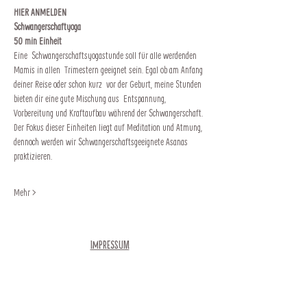
HIER ANMELDEN
Schwangerschaftyoga
50 min Einheit
Eine  Schwangerschaftsyogastunde soll für alle werdenden 
Mamis in allen  Trimestern geeignet sein. Egal ob am Anfang 
deiner Reise oder schon kurz  vor der Geburt, meine Stunden 
bieten dir eine gute Mischung aus  Entspannung, 
Vorbereitung und Kraftaufbau während der Schwangerschaft.
Der Fokus dieser Einheiten liegt auf Meditation und Atmung, 
dennoch werden wir Schwangerschaftsgeeignete Asanas 
praktizieren.
Mehr >
Impressum
Newsletter