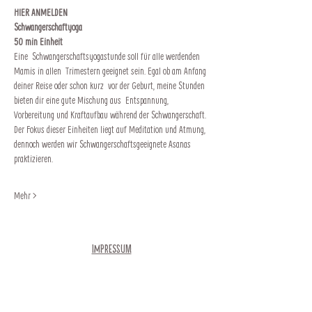
HIER ANMELDEN
Schwangerschaftyoga
50 min Einheit
Eine  Schwangerschaftsyogastunde soll für alle werdenden 
Mamis in allen  Trimestern geeignet sein. Egal ob am Anfang 
deiner Reise oder schon kurz  vor der Geburt, meine Stunden 
bieten dir eine gute Mischung aus  Entspannung, 
Vorbereitung und Kraftaufbau während der Schwangerschaft.
Der Fokus dieser Einheiten liegt auf Meditation und Atmung, 
dennoch werden wir Schwangerschaftsgeeignete Asanas 
praktizieren.
Mehr >
Impressum
Newsletter