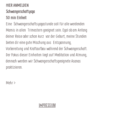
HIER ANMELDEN
Schwangerschaftyoga
50 min Einheit
Eine  Schwangerschaftsyogastunde soll für alle werdenden 
Mamis in allen  Trimestern geeignet sein. Egal ob am Anfang 
deiner Reise oder schon kurz  vor der Geburt, meine Stunden 
bieten dir eine gute Mischung aus  Entspannung, 
Vorbereitung und Kraftaufbau während der Schwangerschaft.
Der Fokus dieser Einheiten liegt auf Meditation und Atmung, 
dennoch werden wir Schwangerschaftsgeeignete Asanas 
praktizieren.
Mehr >
Impressum
Newsletter