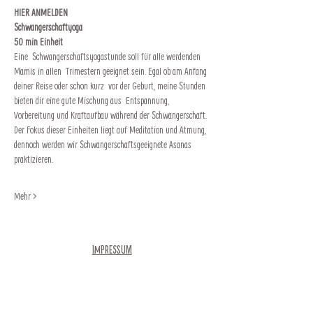
HIER ANMELDEN
Schwangerschaftyoga
50 min Einheit
Eine  Schwangerschaftsyogastunde soll für alle werdenden 
Mamis in allen  Trimestern geeignet sein. Egal ob am Anfang 
deiner Reise oder schon kurz  vor der Geburt, meine Stunden 
bieten dir eine gute Mischung aus  Entspannung, 
Vorbereitung und Kraftaufbau während der Schwangerschaft.
Der Fokus dieser Einheiten liegt auf Meditation und Atmung, 
dennoch werden wir Schwangerschaftsgeeignete Asanas 
praktizieren.
Mehr >
Impressum
Newsletter