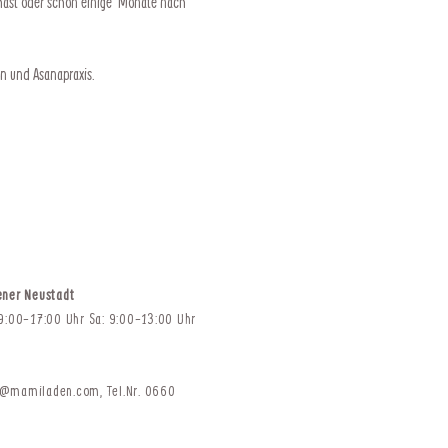
 hast oder schon einige  Monate nach 
n und Asanapraxis.
ener Neustadt
 9:00-17:00 Uhr Sa: 9:00-13:00 Uhr
t@mamiladen.com
,
Tel.Nr. 0660