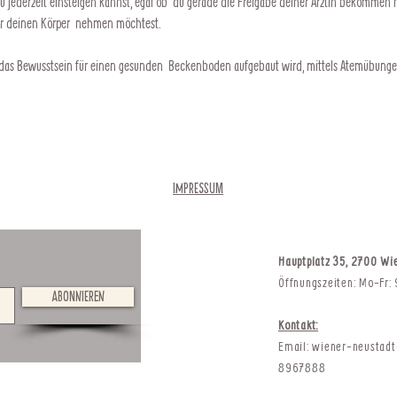
du jederzeit einsteigen kannst, egal ob  du gerade die Freigabe deiner Ärztin bekommen
 für deinen Körper  nehmen möchtest.
s das Bewusstsein für einen gesunden  Beckenboden aufgebaut wird, mittels Atemübunge
Impressum
Hauptplatz 35, 2700 Wi
Öffnungszeiten: Mo-Fr:
Abonnieren
Kontakt:
Email:
wiener-neustad
8967888