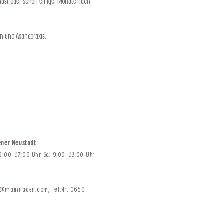
 hast oder schon einige  Monate nach 
n und Asanapraxis.
ener Neustadt
 9:00-17:00 Uhr Sa: 9:00-13:00 Uhr
t@mamiladen.com
,
Tel.Nr. 0660