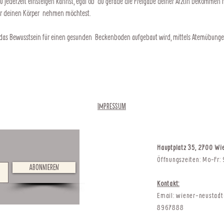
du jederzeit einsteigen kannst, egal ob  du gerade die Freigabe deiner Ärztin bekommen
 für deinen Körper  nehmen möchtest.
s das Bewusstsein für einen gesunden  Beckenboden aufgebaut wird, mittels Atemübunge
Impressum
Hauptplatz 35, 2700 Wi
Öffnungszeiten: Mo-Fr:
Abonnieren
Kontakt:
Email:
wiener-neustad
8967888