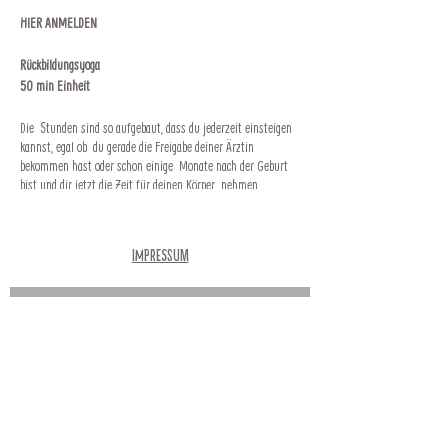
HIER ANMELDEN
Rückbildungsyoga
50 min Einheit
Die Stunden sind so aufgebaut, dass du jederzeit einsteigen
kannst, egal ob du gerade die Freigabe deiner Ärztin
bekommen hast oder schon einige Monate nach der Geburt
bist und dir jetzt die Zeit für deinen Körper nehmen
möchtest.
Die Einheiten sind so aufgebaut, dass das Bewusstsein für
Impressum
einen gesunden Beckenboden aufgebaut wird, mittels
Atemübungen und Asanapraxis.
Newsletter
Meine Rückbildungseinheiten dauern 50 Minuten.
Kosten:
1 Einheit 12 Euro
Abonnieren
10er Block - 100 Euro
Kursleiterin:
Lisa Biribauer