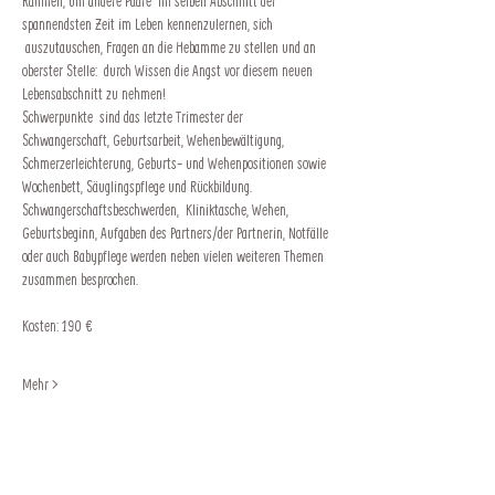
Rahmen, um andere Paare  im selben Abschnitt der 
spannendsten Zeit im Leben kennenzulernen, sich 
 auszutauschen, Fragen an die Hebamme zu stellen und an 
oberster Stelle:  durch Wissen die Angst vor diesem neuen 
Lebensabschnitt zu nehmen!
Schwerpunkte  sind das letzte Trimester der 
Schwangerschaft, Geburtsarbeit, Wehenbewältigung, 
Schmerzerleichterung, Geburts- und Wehenpositionen sowie 
Wochenbett, Säuglingspflege und Rückbildung. 
Schwangerschaftsbeschwerden,  Kliniktasche, Wehen, 
Geburtsbeginn, Aufgaben des Partners/der Partnerin, Notfälle 
oder auch Babypflege werden neben vielen weiteren Themen 
zusammen besprochen.
Kosten: 190 €
Mehr >
Impressum