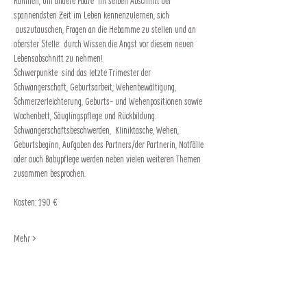
Rahmen, um andere Paare  im selben Abschnitt der 
spannendsten Zeit im Leben kennenzulernen, sich 
 auszutauschen, Fragen an die Hebamme zu stellen und an 
oberster Stelle:  durch Wissen die Angst vor diesem neuen 
Lebensabschnitt zu nehmen!
Schwerpunkte  sind das letzte Trimester der 
Schwangerschaft, Geburtsarbeit, Wehenbewältigung, 
Schmerzerleichterung, Geburts- und Wehenpositionen sowie 
Wochenbett, Säuglingspflege und Rückbildung. 
Schwangerschaftsbeschwerden,  Kliniktasche, Wehen, 
Geburtsbeginn, Aufgaben des Partners/der Partnerin, Notfälle 
oder auch Babypflege werden neben vielen weiteren Themen 
zusammen besprochen.
Kosten: 190 €
Mehr >
Impressum