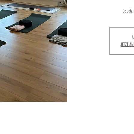
Bauch, B
A
Jetzt a