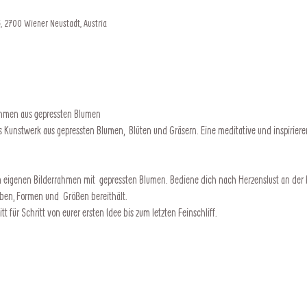
, 2700 Wiener Neustadt, Austria
ahmen aus gepressten Blumen 
 Kunstwerk aus gepressten Blumen,  Blüten und Gräsern. Eine meditative und inspirierende
n eigenen Bilderrahmen mit  gepressten Blumen. Bediene dich nach Herzenslust an der Fl
rben, Formen und  Größen bereithält.
tt für Schritt von eurer ersten Idee bis zum letzten Feinschliff.