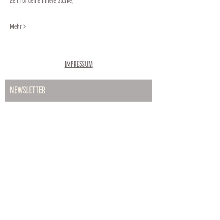
Zeit für deine innere Stärke,
Mehr >
Impressum
Newsletter
Abonnieren
Hauptplatz 35, 2700 Wiener
Neustadt
Öffnungszeiten: Mo-Fr: 9:00-17:00