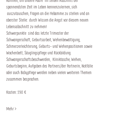
Rahmen, um andere Paare  im selben Abschnitt der 
spannendsten Zeit im Leben kennenzulernen, sich 
 auszutauschen, Fragen an die Hebamme zu stellen und an 
oberster Stelle:  durch Wissen die Angst vor diesem neuen 
Lebensabschnitt zu nehmen!
Schwerpunkte  sind das letzte Trimester der 
Schwangerschaft, Geburtsarbeit, Wehenbewältigung, 
Schmerzerleichterung, Geburts- und Wehenpositionen sowie 
Wochenbett, Säuglingspflege und Rückbildung. 
Schwangerschaftsbeschwerden,  Kliniktasche, Wehen, 
Geburtsbeginn, Aufgaben des Partners/der Partnerin, Notfälle 
oder auch Babypflege werden neben vielen weiteren Themen 
zusammen besprochen.
Kosten: 190 €
Mehr >
Impressum