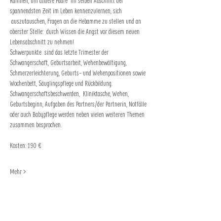
Rahmen, um andere Paare  im selben Abschnitt der 
spannendsten Zeit im Leben kennenzulernen, sich 
 auszutauschen, Fragen an die Hebamme zu stellen und an 
oberster Stelle:  durch Wissen die Angst vor diesem neuen 
Lebensabschnitt zu nehmen!
Schwerpunkte  sind das letzte Trimester der 
Schwangerschaft, Geburtsarbeit, Wehenbewältigung, 
Schmerzerleichterung, Geburts- und Wehenpositionen sowie 
Wochenbett, Säuglingspflege und Rückbildung. 
Schwangerschaftsbeschwerden,  Kliniktasche, Wehen, 
Geburtsbeginn, Aufgaben des Partners/der Partnerin, Notfälle 
oder auch Babypflege werden neben vielen weiteren Themen 
zusammen besprochen.
Kosten: 190 €
Mehr >
Impressum