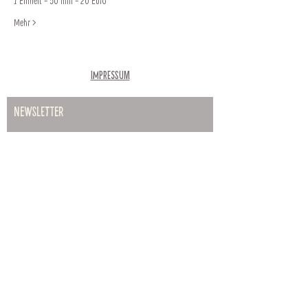
1 Einheit - 50 min - 20 Euro 
Mehr >
Impressum
Newsletter
Abonnieren
Hauptplatz 35, 2700 Wiener
Neustadt
Öffnungszeiten: Mo-Fr: 9:00-17:00
Uhr Sa: 9:00-13:00 Uhr